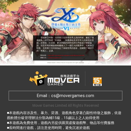
冒險家亞特魯・克里斯汀在探索世界之謎的時候，邂逅了迦
南諸島上的守護者「列達族」，與奧露哈及伊莎等人的相遇及冒
險，在幫助「列達族」解決問題的同時也與它們達成了聯盟協
議，但是所有的種族都相繼捲入了一場巨大的戰爭中，玩家與亞
特魯・克里斯汀共同肩負起了保衛世界的使命，並解開了傳說中
的「有翼人」之謎。
隱私政策：
https://sdk-download.movergames.com/policy/privacy.html
聯繫方式：
cs@movergames.com
Email：cs@movergames.com
Mover Games Limited All Rights Reserved
■本遊戲內容涉及性、暴力、菸酒、遊戲角色穿著凸顯性特徵之服飾，依遊
戲軟體分級管理辦法分類為輔15級，15歲以上之人始得使用
■本遊戲為免費使用，遊戲內另提供購買虛擬遊戲幣、物品等付費服務
■長時間進行遊戲，請注意使用時間，避免沉迷於遊戲